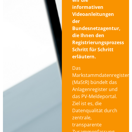
informativen
Videoanleitungen
der
Bundesnetzagentur,
die Ihnen den
Registrierungsprozess
Schritt für Schritt
erläutern.
Das
Markstammdatenregister
(MaStR) bündelt das
Anlagenregister und
das PV-Meldeportal.
Ziel ist es, die
Datenqualität durch
zentrale,
transparente
Zusammenfassung