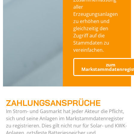
aller
Erzeugungsanlagen
zu erhöhen und
gleichzeitig den
Zugriff auf die
Stammdaten zu
vereinfachen.
zum
Markstammdatenregis
ZAHLUNGSANSPRÜCHE
Im Strom- und Gasmarkt hat jeder Akteur die Pflicht,
sich und seine Anlagen im Markstammdatenregister
zu registrieren. Dies gilt nicht nur für Solar- und KWK-
Anlagen, ortsfeste Batteriespeicher und