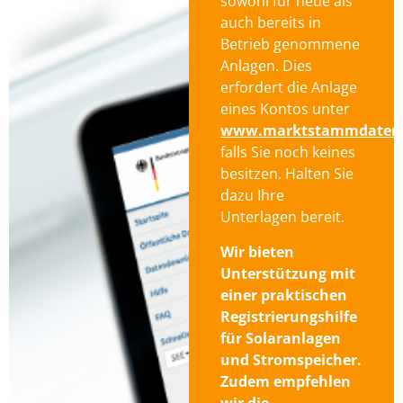
sowohl für neue als
auch bereits in
Betrieb genommene
Anlagen. Dies
erfordert die Anlage
eines Kontos unter
www.marktstammdatenre
falls Sie noch keines
besitzen. Halten Sie
dazu Ihre
Unterlagen bereit.
Wir bieten
Unterstützung mit
einer praktischen
Registrierungshilfe
für Solaranlagen
und Stromspeicher.
Zudem empfehlen
wir die