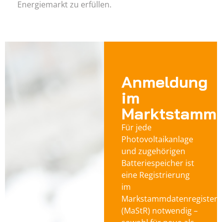
Energiemarkt zu erfüllen.
Anmeldung
im
Marktstammd
Für jede
Photovoltaikanlage
und zugehörigen
Batteriespeicher ist
eine Registrierung
im
Markstammdatenregister
(MaStR) notwendig –